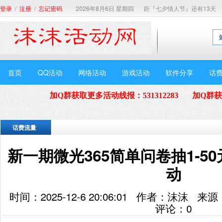
/
/
2026年8月6日 星期四
距『七夕情人节』还有13天
登录
注册
忘记密码
首页
QQ活动
网络活动
游戏活动
软件分享
话
加Q群获取更多活动线报
：
531312283
加Q群
话费流量
新一期微光365简单问卷抽1-5
动
时间：2025-12-6 20:06:01 作者：沫沫
评论：
0