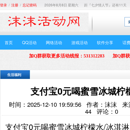
/
/
2026年8月8日 星期六
距『七夕情人节』还有11天
登录
注册
忘记密码
首页
QQ活动
网络活动
游戏活动
软件分享
话
加Q群获取更多活动线报
：
531312283
加Q群
生活福利
支付宝0元喝蜜雪冰城柠
时间：2025-12-10 19:59:56 作者：
44
评论：
0
支付宝0元喝蜜雪冰城柠檬水/冰淇淋