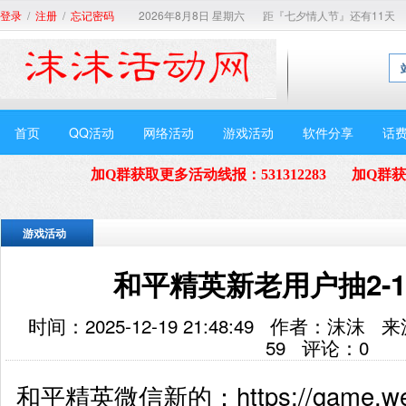
/
/
2026年8月8日 星期六
距『七夕情人节』还有11天
登录
注册
忘记密码
首页
QQ活动
网络活动
游戏活动
软件分享
话
加Q群获取更多活动线报
：
531312283
加Q群
游戏活动
和平精英新老用户抽2-1
时间：2025-12-19 21:48:49 作者：
59
评论：
0
和平精英微信新的：https://game.weixi