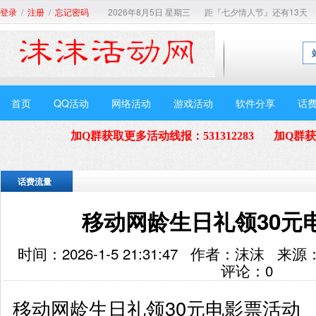
/
/
2026年8月5日 星期三
距『七夕情人节』还有13天
登录
注册
忘记密码
首页
QQ活动
网络活动
游戏活动
软件分享
话
加Q群获取更多活动线报
：
531312283
加Q群
话费流量
移动网龄生日礼领30元
时间：2026-1-5 21:31:47 作者：沫沫
评论：
0
移动网龄生日礼领30元电影票活动