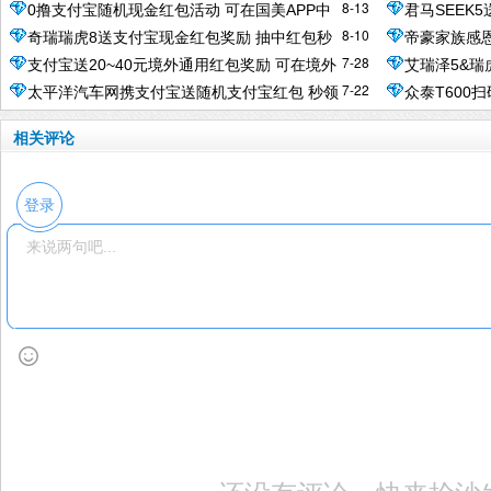
8-13
0撸支付宝随机现金红包活动 可在国美APP中
君马SEEK
宝余额
奖励
8-10
奇瑞瑞虎8送支付宝现金红包奖励 抽中红包秒
帝豪家族感
购买产品抵扣
红包
7-28
支付宝送20~40元境外通用红包奖励 可在境外
艾瑞泽5&瑞
到账余额
到
7-22
太平洋汽车网携支付宝送随机支付宝红包 秒领
众泰T600
线下实体店使用
元
1.08元
余额
相关评论
登录